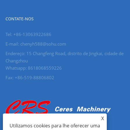
CONTATE-NOS
Tel: +86-13063922686
E-mail: chenyh588@sohu.com
Endereço: 15 Changfeng Road, distrito de Jingkai, cidade de
Changzhou
Whatsapp: 8618068559226
Fax: +86-519-88806802
X
Utilizamos cookies para lhe oferecer uma